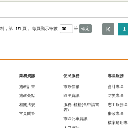
資料，第
1/1
頁，
每頁顯示筆數
筆
1
業務資訊
便民服務
專區服務
施政計畫
市政信箱
會計專區
施政亮點
區里資訊
防災專區
相關法規
服務e櫃檯(含申請書
志工服務區
表)
常見問答
廉政專區
市區公車資訊
檔案應用專
人口統計