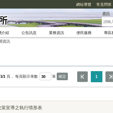
網站導覽
常見問答
農民
關介紹
公告訊息
業務資訊
便民服務
專區
開資訊
1/1
頁，
每頁顯示筆數
筆
1
政策宣導之執行情形表