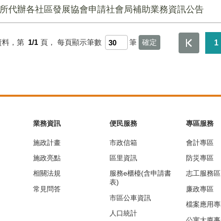
公所代辦各社區發展協會申請社會局補助業務資訊公告
資料，第
1/1
頁，
每頁顯示筆數
筆
1
業務資訊
便民服務
專區服務
施政計畫
市政信箱
會計專區
施政亮點
區里資訊
防災專區
相關法規
服務e櫃檯(含申請書
志工服務區
表)
常見問答
廉政專區
市區公車資訊
檔案應用專
人口統計
公寓大廈事