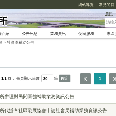
網站導覽
常見問答
農民
關介紹
公告訊息
業務資訊
便民服務
專區
區
>
社會課補助公告
1/1
頁，
每頁顯示筆數
筆
1
公所辦理對民間團體補助業務資訊公告
公所代辦各社區發展協會申請社會局補助業務資訊公告