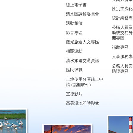
線上電子書
性別主流化
清水區調解委員會
統計業務專
活動相簿
公職人員及
影音專區
助或交易身
開專區
觀光旅遊人文專區
補助專區
相關連結
人事服務專
清水旅遊交通資訊
公務人員安
區民求職
防護專區
土地使用分區線上申
請 (臨櫃取件)
宣導影片
高美濕地即時影像