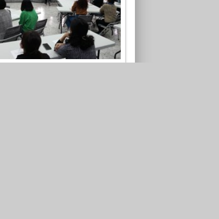
年家務分工性別平權宣導
09-05
照片張數
：4