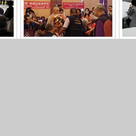
末成果
112年模範母親表揚-檔案應用宣導
112
張數
：3
2023-09-05
照片張數
：3
2023-