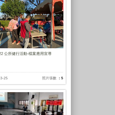
.3.22 公所健行活動-檔案應用宣導
03-25
照片張數
：5