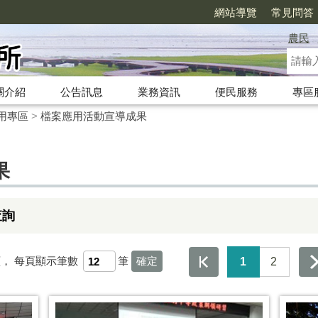
網站導覽
常見問答
農民
關介紹
公告訊息
業務資訊
便民服務
專區
用專區
>
檔案應用活動宣導成果
果
查詢
頁，
每頁顯示筆數
筆
1
2