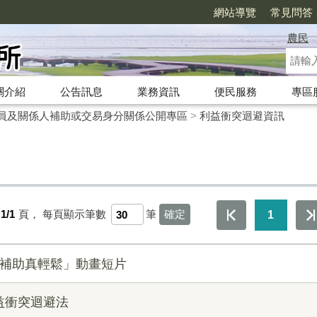
網站導覽
常見問答
農民
關介紹
公告訊息
業務資訊
便民服務
專區
員及關係人補助或交易身分關係公開專區
>
利益衝突迴避資訊
1/1
頁，
每頁顯示筆數
筆
1
請補助真輕鬆」動畫短片
益衝突迴避法