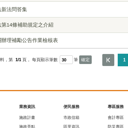
法新法問答集
第14條補助規定之介紹
關辦理補勵公告作業檢核表
資料，第
1/1
頁，
每頁顯示筆數
筆
1
業務資訊
便民服務
專區服務
施政計畫
市政信箱
會計專區
施政亮點
區里資訊
防災專區