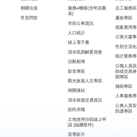
相關法規
服務e櫃檯(含申請書
志工服務區
表)
常見問答
廉政專區
市區公車資訊
檔案應用專
人口統計
公寓大廈事
線上電子書
性別主流化
清水區調解委員會
統計業務專
活動相簿
公職人員及
影音專區
助或交易身
開專區
觀光旅遊人文專區
補助專區
相關連結
人事服務專
清水旅遊交通資訊
公務人員安
區民求職
防護專區
土地使用分區線上申
請 (臨櫃取件)
宣導影片