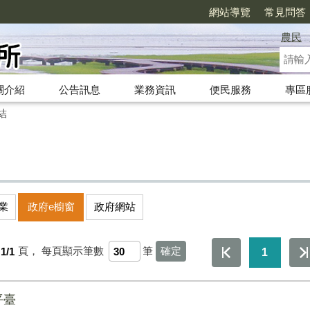
網站導覽
常見問答
農民
關介紹
公告訊息
業務資訊
便民服務
專區
結
業
政府e櫥窗
政府網站
1/1
頁，
每頁顯示筆數
筆
1
平臺