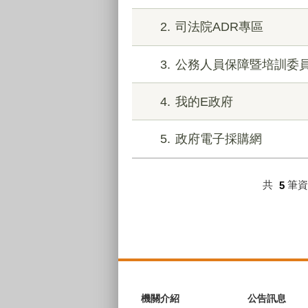
2
司法院ADR專區
3
公務人員保障暨培訓委
4
我的E政府
5
政府電子採購網
共
5
筆
:::
機關介紹
公告訊息