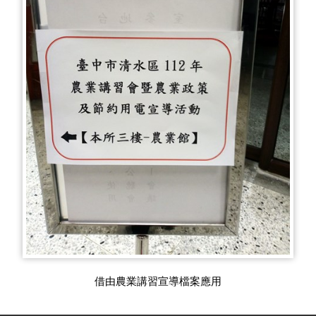
宣導旗放置報到區供民眾索取宣導品宣導