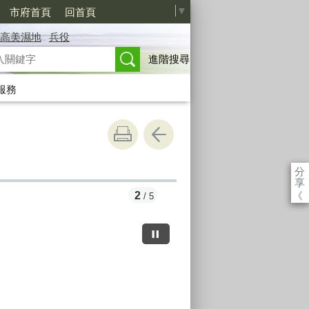
Select Language
▼
市府首頁
回首頁
高美濕地
兵役
進階搜尋
服務
分
享
《
3
/ 5