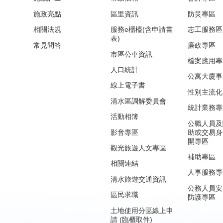
施政亮點
區里資訊
防災專區
相關法規
服務e櫃檯(含申請書
志工服務區
表)
常見問答
廉政專區
市區公車資訊
檔案應用專
人口統計
公寓大廈事
線上電子書
性別主流化
清水區調解委員會
統計業務專
活動相簿
公職人員及
影音專區
助或交易身
開專區
觀光旅遊人文專區
補助專區
相關連結
人事服務專
清水旅遊交通資訊
公務人員安
區民求職
防護專區
土地使用分區線上申
請 (臨櫃取件)