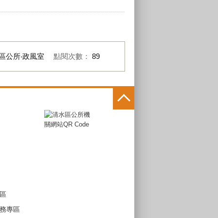
區公所‧政風室
點閱次數：
89
區
務專區