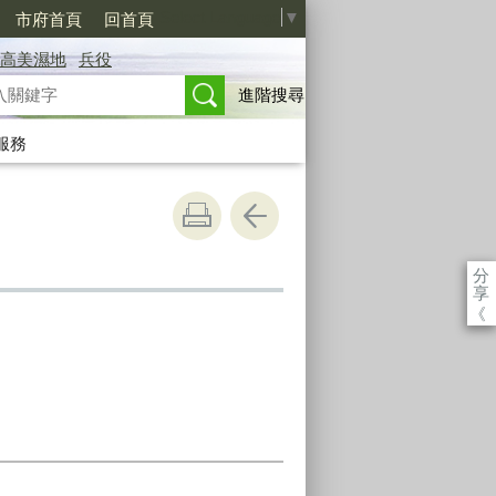
Select Language
▼
市府首頁
回首頁
高美濕地
兵役
進階搜尋
服務
分
享
《