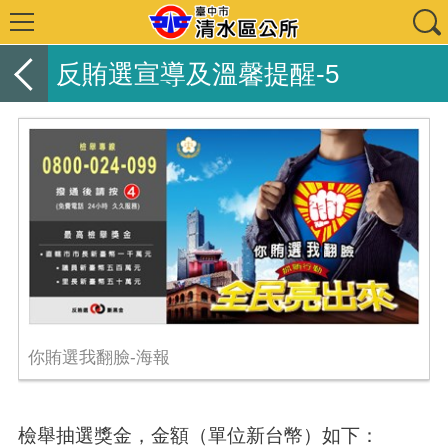
反賄選宣導及溫馨提醒-5
你賄選我翻臉-海報
檢舉抽選獎金，金額（單位新台幣）如下：