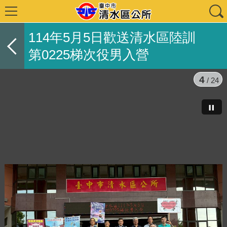
114年5月5日歡送清水區陸訓
第0225梯次役男入營
4
/ 24