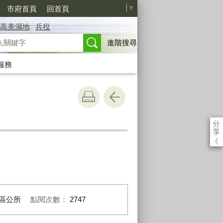
Select Language
▼
市府首頁
回首頁
高美濕地
兵役
進階搜尋
服務
分
享
《
。
區公所
點閱次數：
2747