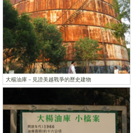
大楊油庫－見證美越戰爭的歷史建物