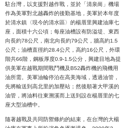
駐台灣，以支援對越作戰，並於「清泉崗」機場
作為美軍對北越轟炸的後勤基地，美軍於本年度
於清水鎮〈現今的清水區〉的楊厝里興建油庫七
座，面積十六公頃；每座油槽設有防溢堤、東西
向長約78公尺，南北向長約79公尺，牆高約1.5
公尺；油槽直徑約28.4公尺，高約16公尺，外環
階共66階，鋼板厚度0.9-1.5公分，興建目地為提
供美軍在越戰期間戰鬥機及B52轟炸機的飛機用
油所需。美軍油輪停泊在高美海域，透過油管，
先將輸送到高北里的加壓站；然後順著大甲溪的
油管，將油料往東溯溪而上送到設在楊厝里的七
座大型油槽中。
隨著越戰及共同防禦條約的結束，在台灣的大楊