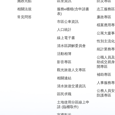
施政亮點
區里資訊
防災專區
相關法規
服務e櫃檯(含申請書
志工服務區
表)
常見問答
廉政專區
市區公車資訊
檔案應用專
人口統計
公寓大廈事
線上電子書
性別主流化
清水區調解委員會
統計業務專
活動相簿
公職人員及
影音專區
助或交易身
開專區
觀光旅遊人文專區
補助專區
相關連結
人事服務專
清水旅遊交通資訊
公務人員安
區民求職
防護專區
土地使用分區線上申
請 (臨櫃取件)
宣導影片