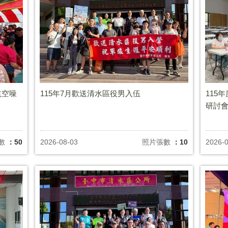
航空噪
115年7月歡送清水區役男入伍
115
研討
數
：50
2026-08-03
照片張數
：10
2026-