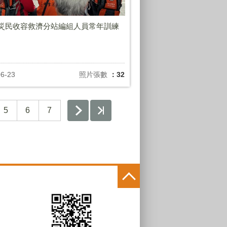
年災民收容救濟分站編組人員常年訓練
06-23
照片張數
：32
5
6
7