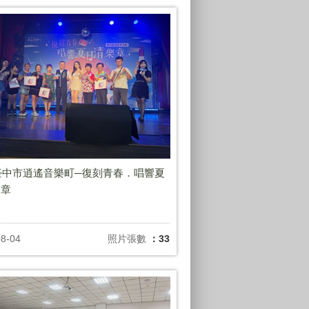
6臺中市逍遙音樂町─復刻青春．唱響夏
樂章
08-04
照片張數
：33