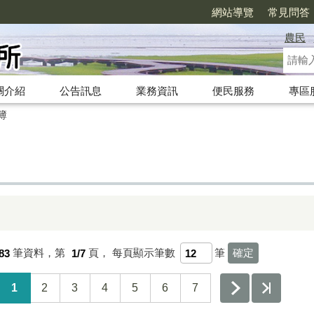
網站導覽
常見問答
農民
關介紹
公告訊息
業務資訊
便民服務
專區
簿
83
筆資料，第
1/7
頁，
每頁顯示筆數
筆
1
2
3
4
5
6
7