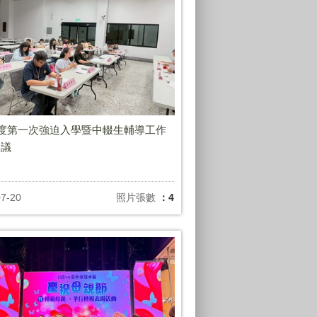
年度第一次強迫入學暨中輟生輔導工作
會議
07-20
照片張數
：4